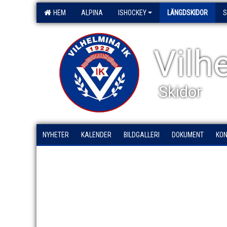
HEM
ALPINA
ISHOCKEY
LÄNGDSKIDOR
S
Vilh
Skidor
NYHETER
KALENDER
BILDGALLERI
DOKUMENT
KO